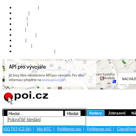
Online POI
|
Fórum
|
Mapa
|
Ikony
|
Blog
|
Nápověda
|
FAQ
|
Kontakt
|
Uživatelský panel
()
|
Registrovat
Přihlásit
Radary
Zobrazení
Ná
Pokročilé hledání
iGO TXT (CZ,SK)
|
Mio MTC
|
PoiWarner asc
|
PoiWarner ov2
|
CheckPoint