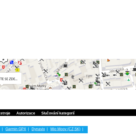
stroje
Autorizace
Slučování kategorií
|
Garmin GPX
|
Dynavix
|
Mio Moov (CZ,SK)
|