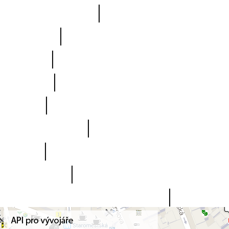
Online POI
|
Fórum
|
Mapa
|
Ikony
|
Blog
|
Nápověda
|
FAQ
|
Kontakt
|
Uživatelský panel
()
|
Regis