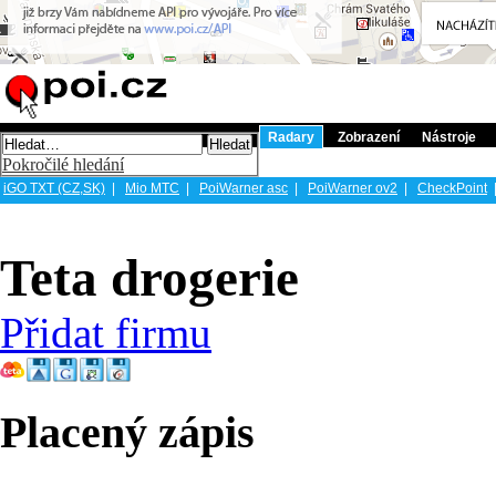
Radary
Zobrazení
Nástroje
Pokročilé hledání
iGO TXT (CZ,SK)
|
Mio MTC
|
PoiWarner asc
|
PoiWarner ov2
|
CheckPoint
Teta drogerie
Přidat firmu
Placený zápis