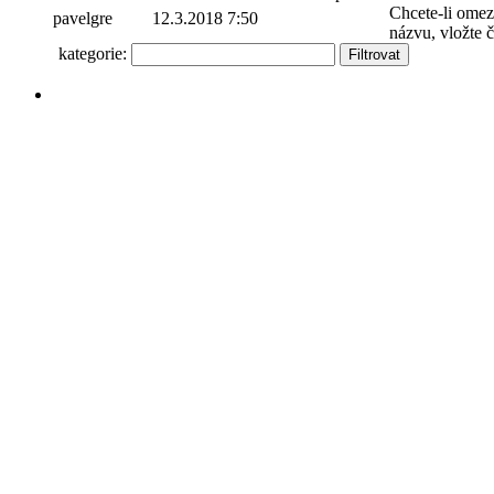
Chcete-li omez
pavelgre
12.3.2018 7:50
1 až 10 z 767
názvu, vložte 
kategorie:
Stránka vygenerovaná za: 0.1422 sekund.
Veškerá data jsou majetkem poi.cz (c) 2008