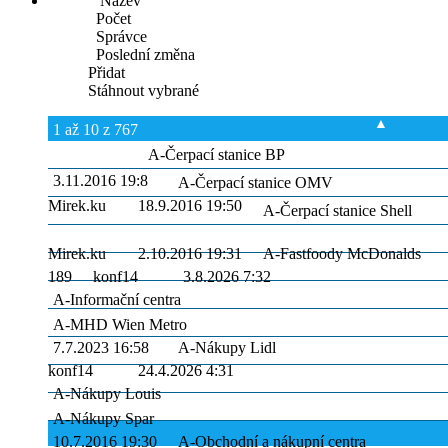
Název
Počet
Správce
Poslední změna
Přidat
Stáhnout vybrané
▲
1 až 10 z 767
A-Čerpací stanice BP
3.11.2016 19:8
A-Čerpací stanice OMV
Mirek.ku
18.9.2016 19:50
A-Čerpací stanice Shell
Mirek.ku
2.10.2016 19:31
A-Fastfoody McDonalds
189
konf14
3.8.2026 7:32
A-Informační centra
A-MHD Wien Metro
7.7.2023 16:58
A-Nákupy Lidl
konf14
24.4.2026 4:31
A-Nákupy Louis
A-Nákupy Spar
10.7.2016 19:30
A-Obchodní a nákupní centra