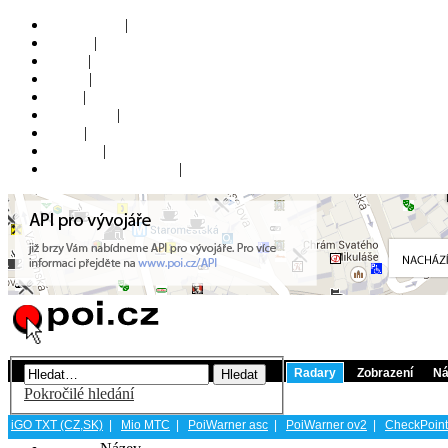
Online POI
|
Fórum
|
Mapa
|
Ikony
|
Blog
|
Nápověda
|
FAQ
|
Kontakt
|
Uživatelský panel
()
|
Registrovat
Přihlásit
Radary
Zobrazení
Ná
Pokročilé hledání
iGO TXT (CZ,SK)
|
Mio MTC
|
PoiWarner asc
|
PoiWarner ov2
|
CheckPoint