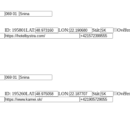
ID: 195801
LAT:
LON:
Stát:
Ověře
ID: 195260
LAT:
LON:
Stát:
Ověře