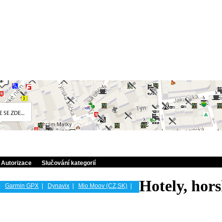
Autorizace
Slučování kategorií
Hotely, hors
|
Garmin GPX
|
Dynavix
|
Mio Moov (CZ,SK)
|