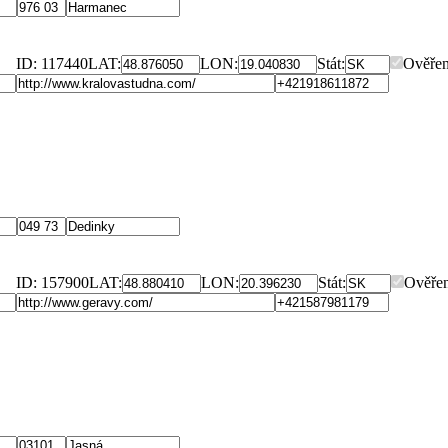
ID: 117440
LAT:
LON:
Stát:
Ověřen
ID: 157900
LAT:
LON:
Stát:
Ověře