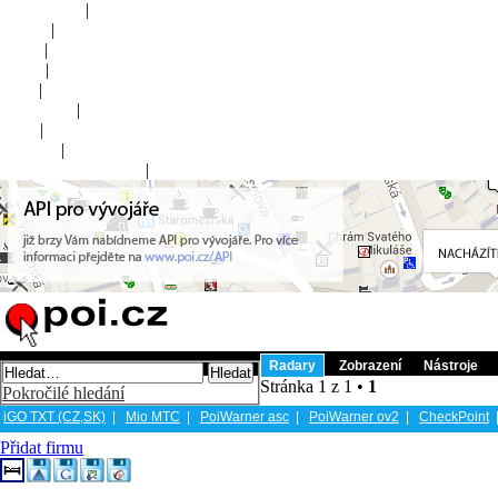
Online POI
|
Fórum
|
Mapa
|
Ikony
|
Blog
|
Nápověda
|
FAQ
|
Kontakt
|
Uživatelský panel
()
|
Registrovat
Přihlásit
Radary
Zobrazení
Nástroje
Stránka 1 z 1 •
1
Pokročilé hledání
iGO TXT (CZ,SK)
|
Mio MTC
|
PoiWarner asc
|
PoiWarner ov2
|
CheckPoint
Přidat firmu