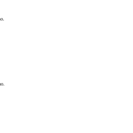
o.
no.