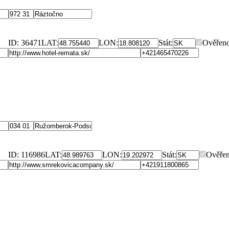
ID: 36471
LAT:
LON:
Stát:
Ověřeno
ID: 116986
LAT:
LON:
Stát:
Ověřen