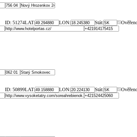
ID: 51274
LAT:
LON:
Stát:
Ověřeno
ID: 50899
LAT:
LON:
Stát:
Ověřeno