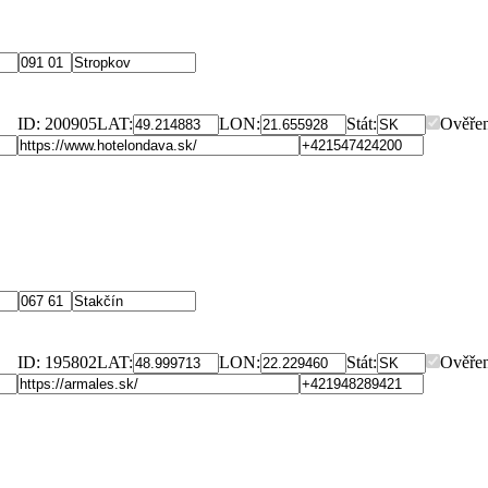
ID: 200905
LAT:
LON:
Stát:
Ověře
ID: 195802
LAT:
LON:
Stát:
Ověře