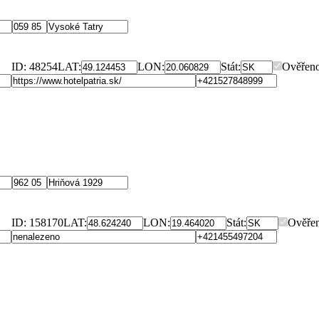
ID: 48254
LAT:
LON:
Stát:
Ověřeno
ID: 158170
LAT:
LON:
Stát:
Ověře